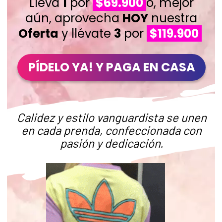
Lleva
1
por
$69.900
o, mejor
aún, aprovecha
HOY
nuestra
Oferta
y llévate
3
por
$119.900
PÍDELO YA! Y PAGA EN CASA
Calidez y estilo vanguardista se unen
en cada prenda, confeccionada con
pasión y dedicación.