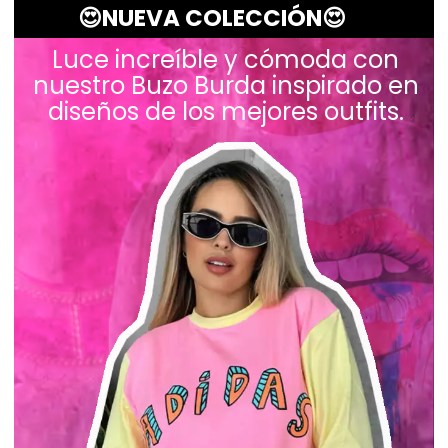
😍NUEVA COLECCIÓN😍
Luce increíble y cómoda con
nuestro Buzo Burda inspirado en
diseños de los mejores outfits.